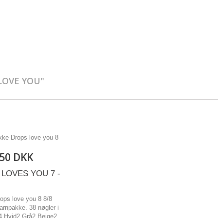
LOVE YOU"
,50 DKK
LOVES YOU 7 -
ops love you 8 8/8
rnpakke. 38 nøgler i
 4 Hvid2 Grå2 Beige2