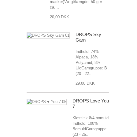
masker)Vægt/længde: 50 g =
ca....
20,00 DKK
DROPS Sky
Garn
Indhold: 74%
Alpaca, 18%
Polyamid, 8%
UldGarngruppe: B
(20 - 22...
29,00 DKK
DROPS Love You
7
Klassisk 8/4 bomuld
Indhold: 100%
BomuldGarngruppe: A
(23 - 26...