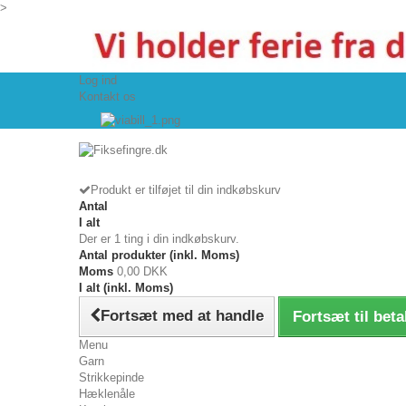
>
Log ind
Kontakt os
Produkt er tilføjet til din indkøbskurv
Antal
I alt
Der er 1 ting i din indkøbskurv.
Antal produkter (inkl. Moms)
Moms
0,00 DKK
I alt (inkl. Moms)
Fortsæt med at handle
Fortsæt til beta
Menu
Garn
Strikkepinde
Hæklenåle