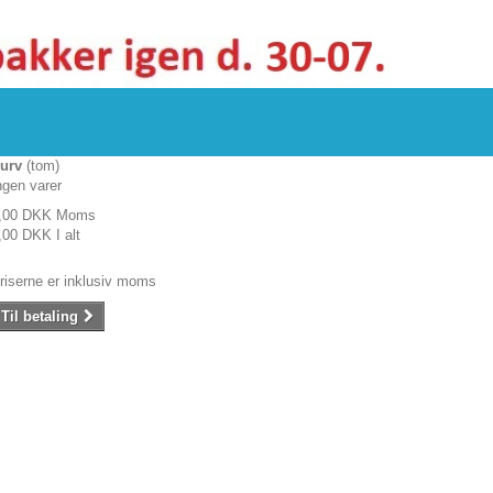
urv
(tom)
ngen varer
,00 DKK
Moms
,00 DKK
I alt
riserne er inklusiv moms
Til betaling