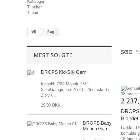
Kataloger
Tilbehør
Tilbud
Søg
SØG
"
MEST SOLGTE
DROPS Kid-Silk Garn
Indhold: 75% Mohair, 25%
SilkeGarngruppe: A (23 - 26 masker) /
2 ply /...
2 237
29,00 DKK
DROPS 
Blandet
DROPS Baby
Lækker Dr
Merino Garn
bomulds ga
18 farver.