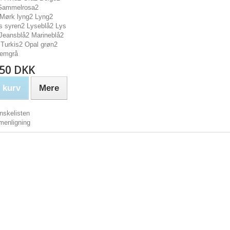
 Gammelrosa2
Mørk lyng2 Lyng2
s syren2 Lyseblå2 Lys
 Jeansblå2 Marineblå2
 Turkis2 Opal grøn2
lemgrå
,50 DKK
 kurv
Mere
nskelisten
menligning