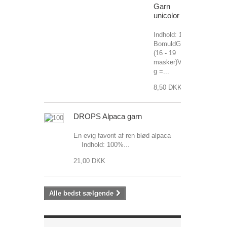
Garn
unicolor
Indhold: 100%
BomuldGarngruppe: C
(16 - 19
masker)Vægt/længde: 5
g =...
8,50 DKK
DROPS Alpaca garn
En evig favorit af ren blød alpaca
Indhold: 100%...
21,00 DKK
Alle bedst sælgende