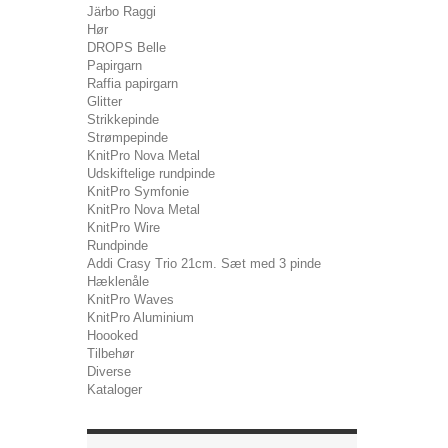
Järbo Raggi
Hør
DROPS Belle
Papirgarn
Raffia papirgarn
Glitter
Strikkepinde
Strømpepinde
KnitPro Nova Metal
Udskiftelige rundpinde
KnitPro Symfonie
KnitPro Nova Metal
KnitPro Wire
Rundpinde
Addi Crasy Trio 21cm. Sæt med 3 pinde
Hæklenåle
KnitPro Waves
KnitPro Aluminium
Hoooked
Tilbehør
Diverse
Kataloger