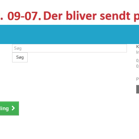
K
I
Søg
0
0
P
ling