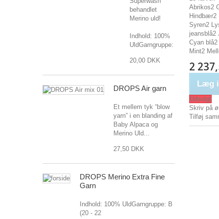
Superwash
Abrikos2
behandlet
Hindbær2 
Merino uld!
Syren2 Ly
jeansblå2
Indhold: 100%
Cyan blå2
UldGarngruppe: A...
Mint2 Mel
20,00 DKK
2 237
Læg i
DROPS Air garn
Udsolgt
Et mellem tyk “blow
Skriv på ø
yarn” i en blanding af
Tilføj sam
Baby Alpaca og
Merino Uld...
27,50 DKK
DROPS Merino Extra Fine
Garn
Indhold: 100% UldGarngruppe: B
(20 - 22