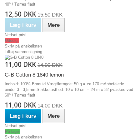
40º / Tørres fladt
12,50 DKK
15,50 DKK
Læg i kurv
Mere
Nedsat pris!
Udsolgt
Skriv på ønskelisten
Tilføj sammenligning
11,00 DKK
14,00 DKK
G-B Cotton 8 1840 lemon
Indhold: 100% Bomuld Vægt/længde: 50 g = ca 170 mAnbefalede
pinde: 3 - 3,5 mmStrikkefasthed: 10 x 10 cm = 24 m x 32 pvaskes ved
60º / Tørres fladt
11,00 DKK
14,00 DKK
Læg i kurv
Mere
Nedsat pris!
På lager
Skriv på ønskelisten