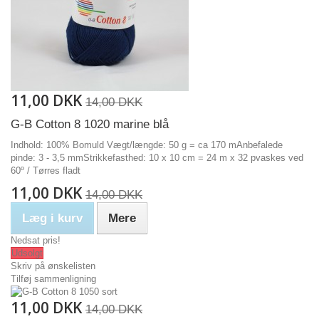
11,00 DKK
14,00 DKK
G-B Cotton 8 1020 marine blå
Indhold: 100% Bomuld Vægt/længde: 50 g = ca 170 mAnbefalede
pinde: 3 - 3,5 mmStrikkefasthed: 10 x 10 cm = 24 m x 32 pvaskes ved
60º / Tørres fladt
11,00 DKK
14,00 DKK
Læg i kurv
Mere
Nedsat pris!
Udsolgt
Skriv på ønskelisten
Tilføj sammenligning
11,00 DKK
14,00 DKK