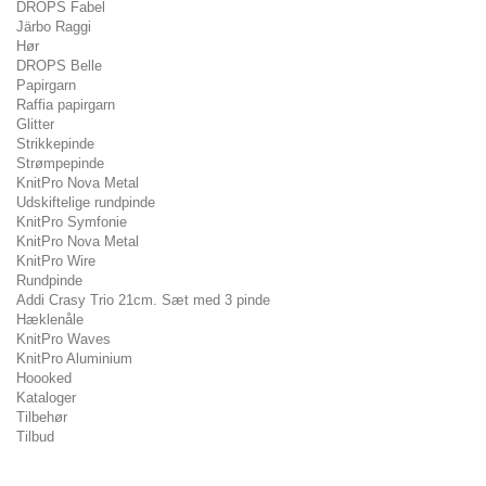
DROPS Fabel
Järbo Raggi
Hør
DROPS Belle
Papirgarn
Raffia papirgarn
Glitter
Strikkepinde
Strømpepinde
KnitPro Nova Metal
Udskiftelige rundpinde
KnitPro Symfonie
KnitPro Nova Metal
KnitPro Wire
Rundpinde
Addi Crasy Trio 21cm. Sæt med 3 pinde
Hæklenåle
KnitPro Waves
KnitPro Aluminium
Hoooked
Kataloger
Tilbehør
Tilbud