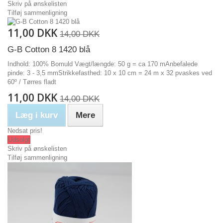
Skriv på ønskelisten
Tilføj sammenligning
11,00 DKK
14,00 DKK
G-B Cotton 8 1420 blå
Indhold: 100% Bomuld Vægt/længde: 50 g = ca 170 mAnbefalede
pinde: 3 - 3,5 mmStrikkefasthed: 10 x 10 cm = 24 m x 32 pvaskes ved
60º / Tørres fladt
11,00 DKK
14,00 DKK
Læg i kurv
Mere
Nedsat pris!
Udsolgt
Skriv på ønskelisten
Tilføj sammenligning