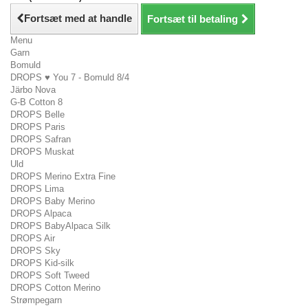
Fortsæt med at handle
Fortsæt til betaling
Menu
Garn
Bomuld
DROPS ♥ You 7 - Bomuld 8/4
Järbo Nova
G-B Cotton 8
DROPS Belle
DROPS Paris
DROPS Safran
DROPS Muskat
Uld
DROPS Merino Extra Fine
DROPS Lima
DROPS Baby Merino
DROPS Alpaca
DROPS BabyAlpaca Silk
DROPS Air
DROPS Sky
DROPS Kid-silk
DROPS Soft Tweed
DROPS Cotton Merino
Strømpegarn