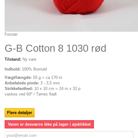
Forstør
G-B Cotton 8 1030 rød
Tilstand:
Ny vare
Indhold:
100% Bomuld
Vægt/længde:
50 g = ca 170 m
Anbefalede pinde:
3 - 3,5 mm
Strikkefasthed:
10 x 10 cm = 24 m x 32 p
vaskes ved 60º / Tørres fladt
Flere detaljer
Varen er desværre ikke på lager i øjeblikket