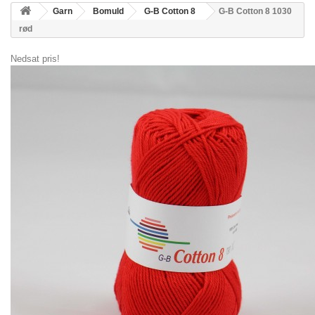
Garn
Bomuld
G-B Cotton 8
G-B Cotton 8 1030
rød
Nedsat pris!