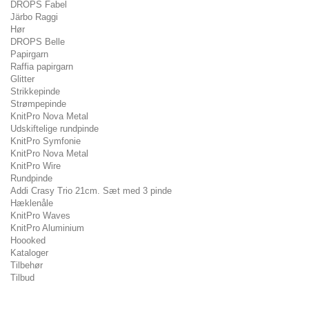
DROPS Fabel
Järbo Raggi
Hør
DROPS Belle
Papirgarn
Raffia papirgarn
Glitter
Strikkepinde
Strømpepinde
KnitPro Nova Metal
Udskiftelige rundpinde
KnitPro Symfonie
KnitPro Nova Metal
KnitPro Wire
Rundpinde
Addi Crasy Trio 21cm. Sæt med 3 pinde
Hæklenåle
KnitPro Waves
KnitPro Aluminium
Hoooked
Kataloger
Tilbehør
Tilbud