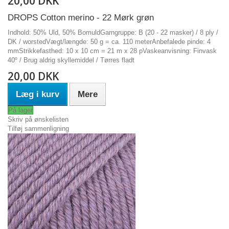
20,00 DKK
DROPS Cotton merino - 22 Mørk grøn
Indhold: 50% Uld, 50% BomuldGarngruppe: B (20 - 22 masker) / 8 ply /
DK / worstedVægt/længde: 50 g = ca. 110 meterAnbefalede pinde: 4
mmStrikkefasthed: 10 x 10 cm = 21 m x 28 pVaskeanvisning: Finvask
40º / Brug aldrig skyllemiddel / Tørres fladt
20,00 DKK
Læg i kurv
Mere
På lager
Skriv på ønskelisten
Tilføj sammenligning