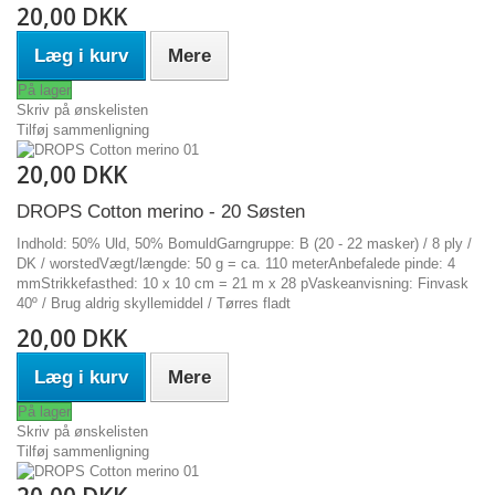
20,00 DKK
Læg i kurv
Mere
På lager
Skriv på ønskelisten
Tilføj sammenligning
20,00 DKK
DROPS Cotton merino - 20 Søsten
Indhold: 50% Uld, 50% BomuldGarngruppe: B (20 - 22 masker) / 8 ply /
DK / worstedVægt/længde: 50 g = ca. 110 meterAnbefalede pinde: 4
mmStrikkefasthed: 10 x 10 cm = 21 m x 28 pVaskeanvisning: Finvask
40º / Brug aldrig skyllemiddel / Tørres fladt
20,00 DKK
Læg i kurv
Mere
På lager
Skriv på ønskelisten
Tilføj sammenligning