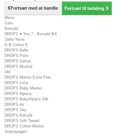
Fortsæt med at handle
Fortsæt til betaling
Menu
Garn
Bomuld
DROPS ♥ You 7 - Bomuld 8/4
Järbo Nova
G-B Cotton 8
DROPS Belle
DROPS Paris
DROPS Safran
DROPS Muskat
Uld
DROPS Merino Extra Fine
DROPS Lima
DROPS Baby Merino
DROPS Alpaca
DROPS BabyAlpaca Silk
DROPS Air
DROPS Sky
DROPS Kid-silk
DROPS Soft Tweed
DROPS Cotton Merino
Strømpegarn