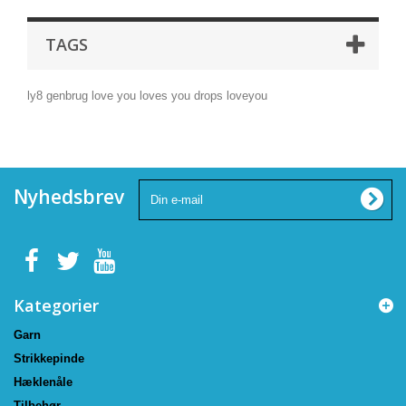
TAGS
ly8
genbrug
love you
loves you
drops
loveyou
Nyhedsbrev
Kategorier
Garn
Strikkepinde
Hæklenåle
Tilbehør