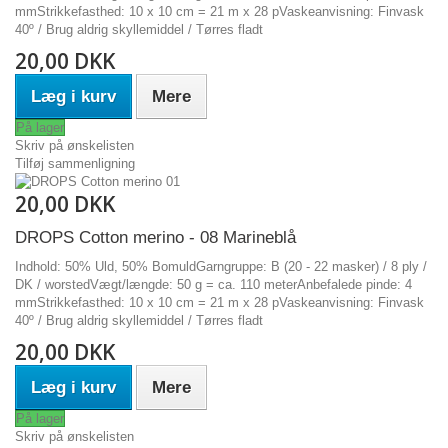
mmStrikkefasthed: 10 x 10 cm = 21 m x 28 pVaskeanvisning: Finvask
40º / Brug aldrig skyllemiddel / Tørres fladt
20,00 DKK
Læg i kurv
Mere
På lager
Skriv på ønskelisten
Tilføj sammenligning
20,00 DKK
DROPS Cotton merino - 08 Marineblå
Indhold: 50% Uld, 50% BomuldGarngruppe: B (20 - 22 masker) / 8 ply /
DK / worstedVægt/længde: 50 g = ca. 110 meterAnbefalede pinde: 4
mmStrikkefasthed: 10 x 10 cm = 21 m x 28 pVaskeanvisning: Finvask
40º / Brug aldrig skyllemiddel / Tørres fladt
20,00 DKK
Læg i kurv
Mere
På lager
Skriv på ønskelisten