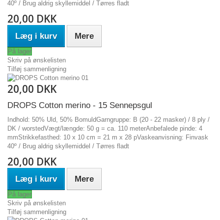
40º / Brug aldrig skyllemiddel / Tørres fladt
20,00 DKK
Læg i kurv
Mere
På lager
Skriv på ønskelisten
Tilføj sammenligning
20,00 DKK
DROPS Cotton merino - 15 Sennepsgul
Indhold: 50% Uld, 50% BomuldGarngruppe: B (20 - 22 masker) / 8 ply /
DK / worstedVægt/længde: 50 g = ca. 110 meterAnbefalede pinde: 4
mmStrikkefasthed: 10 x 10 cm = 21 m x 28 pVaskeanvisning: Finvask
40º / Brug aldrig skyllemiddel / Tørres fladt
20,00 DKK
Læg i kurv
Mere
På lager
Skriv på ønskelisten
Tilføj sammenligning