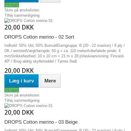
På lager
Skriv på ønskelisten
Tilføj sammenligning
20,00 DKK
DROPS Cotton merino - 02 Sort
Indhold: 50% Uld, 50% BomuldGarngruppe: B (20 - 22 masker) / 8 ply /
DK / worstedVægt/længde: 50 g = ca. 110 meterAnbefalede pinde: 4
mmStrikkefasthed: 10 x 10 cm = 21 m x 28 pVaskeanvisning: Finvask
40º / Brug aldrig skyllemiddel / Tørres fladt
20,00 DKK
Læg i kurv
Mere
På lager
Skriv på ønskelisten
Tilføj sammenligning
20,00 DKK
DROPS Cotton merino - 03 Beige
Indhold: 50% Uld, 50% BomuldGarngruppe: B (20 - 22 masker) / 8 ply /