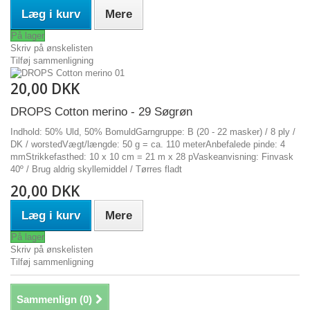
Læg i kurv
Mere
På lager
Skriv på ønskelisten
Tilføj sammenligning
20,00 DKK
DROPS Cotton merino - 29 Søgrøn
Indhold: 50% Uld, 50% BomuldGarngruppe: B (20 - 22 masker) / 8 ply /
DK / worstedVægt/længde: 50 g = ca. 110 meterAnbefalede pinde: 4
mmStrikkefasthed: 10 x 10 cm = 21 m x 28 pVaskeanvisning: Finvask
40º / Brug aldrig skyllemiddel / Tørres fladt
20,00 DKK
Læg i kurv
Mere
På lager
Skriv på ønskelisten
Tilføj sammenligning
Sammenlign (
0
)