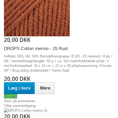
20,00 DKK
DROPS Cotton merino - 25 Rust
Indhold: 50% Uld, 50% BomuldGarngruppe: B (20 - 22 masker) / 8 ply /
DK / worstedVægt/længde: 50 g = ca. 110 meterAnbefalede pinde: 4
mmStrikkefasthed: 10 x 10 cm = 21 m x 28 pVaskeanvisning: Finvask
40º / Brug aldrig skyllemiddel / Tørres fladt
20,00 DKK
Læg i kurv
Mere
På lager
Skriv på ønskelisten
Tilføj sammenligning
20,00 DKK