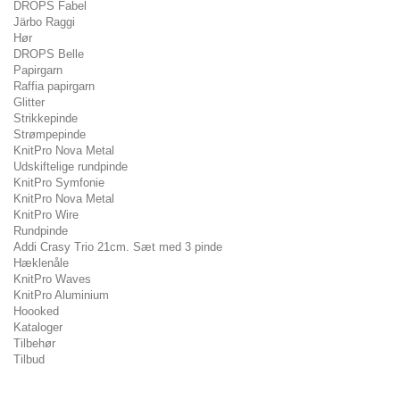
DROPS Fabel
Järbo Raggi
Hør
DROPS Belle
Papirgarn
Raffia papirgarn
Glitter
Strikkepinde
Strømpepinde
KnitPro Nova Metal
Udskiftelige rundpinde
KnitPro Symfonie
KnitPro Nova Metal
KnitPro Wire
Rundpinde
Addi Crasy Trio 21cm. Sæt med 3 pinde
Hæklenåle
KnitPro Waves
KnitPro Aluminium
Hoooked
Kataloger
Tilbehør
Tilbud