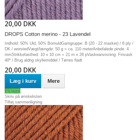
20,00 DKK
DROPS Cotton merino - 23 Lavendel
Indhold: 50% Uld, 50% BomuldGarngruppe: B (20 - 22 masker) / 8 ply /
DK / worstedVægt/længde: 50 g = ca. 110 meterAnbefalede pinde: 4
mmStrikkefasthed: 10 x 10 cm = 21 m x 28 pVaskeanvisning: Finvask
40º / Brug aldrig skyllemiddel / Tørres fladt
20,00 DKK
Læg i kurv
Mere
På lager
Skriv på ønskelisten
Tilføj sammenligning