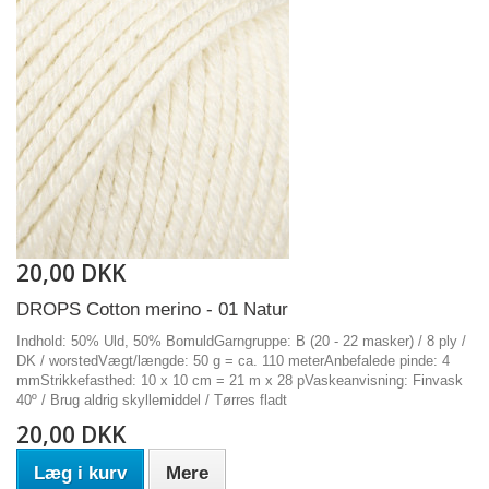
20,00 DKK
DROPS Cotton merino - 01 Natur
Indhold: 50% Uld, 50% BomuldGarngruppe: B (20 - 22 masker) / 8 ply /
DK / worstedVægt/længde: 50 g = ca. 110 meterAnbefalede pinde: 4
mmStrikkefasthed: 10 x 10 cm = 21 m x 28 pVaskeanvisning: Finvask
40º / Brug aldrig skyllemiddel / Tørres fladt
20,00 DKK
Læg i kurv
Mere