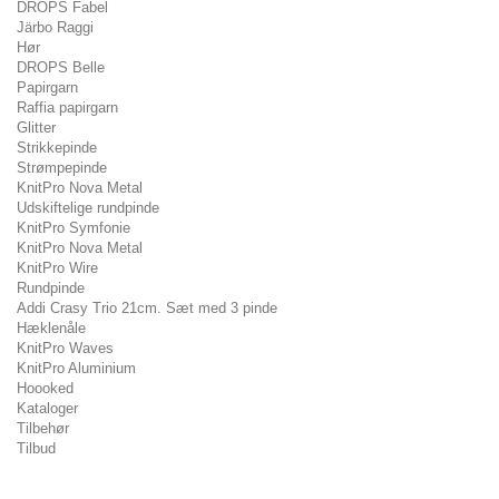
DROPS Fabel
Järbo Raggi
Hør
DROPS Belle
Papirgarn
Raffia papirgarn
Glitter
Strikkepinde
Strømpepinde
KnitPro Nova Metal
Udskiftelige rundpinde
KnitPro Symfonie
KnitPro Nova Metal
KnitPro Wire
Rundpinde
Addi Crasy Trio 21cm. Sæt med 3 pinde
Hæklenåle
KnitPro Waves
KnitPro Aluminium
Hoooked
Kataloger
Tilbehør
Tilbud