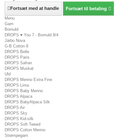
Fortsæt med at handle
Fortsæt til betaling
Menu
Garn
Bomuld
DROPS ♥ You 7 - Bomuld 8/4
Järbo Nova
G-B Cotton 8
DROPS Belle
DROPS Paris
DROPS Safran
DROPS Muskat
Uld
DROPS Merino Extra Fine
DROPS Lima
DROPS Baby Merino
DROPS Alpaca
DROPS BabyAlpaca Silk
DROPS Air
DROPS Sky
DROPS Kid-silk
DROPS Soft Tweed
DROPS Cotton Merino
Strømpegarn